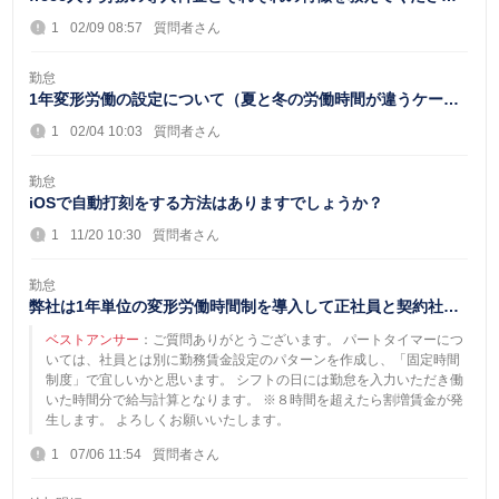
い。
1
02/09 08:57
質問者さん
勤怠
1年変形労働の設定について（夏と冬の労働時間が違うケー
ス）は「勤怠賃金設定」を①夏ver②冬verの２つつ...
1
02/04 10:03
質問者さん
勤怠
iOSで自動打刻をする方法はありますでしょうか？
1
11/20 10:30
質問者さん
勤怠
弊社は1年単位の変形労働時間制を導入して正社員と契約社員
は年間休日96日になっていますが、パートは週...
ベストアンサー
：ご質問ありがとうございます。 パートタイマーにつ
いては、社員とは別に勤務賃金設定のパターンを作成し、「固定時間
制度」で宜しいかと思います。 シフトの日には勤怠を入力いただき働
いた時間分で給与計算となります。 ※８時間を超えたら割増賃金が発
生します。 よろしくお願いいたします。
1
07/06 11:54
質問者さん