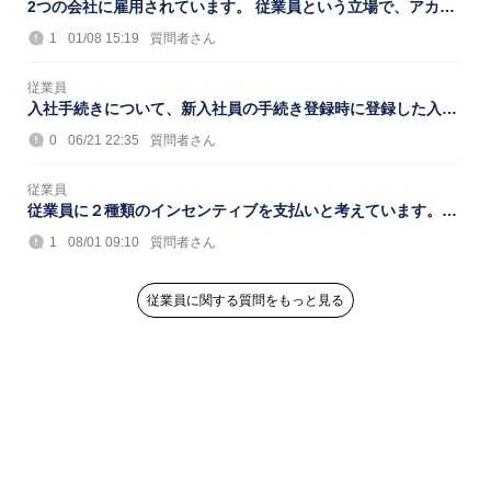
2つの会社に雇用されています。 従業員という立場で、アカウ
ントを2つ作ることは可能でしょうか？
1
01/08 15:19
質問者さん
従業員
入社手続きについて、新入社員の手続き登録時に登録した入社
日（仮に6月1日）から、実際には入社日が後...
0
06/21 22:35
質問者さん
従業員
従業員に２種類のインセンティブを支払いと考えています。月
毎に指名数X単価の支払いと、月毎に売り上げ...
1
08/01 09:10
質問者さん
従業員に関する質問をもっと見る