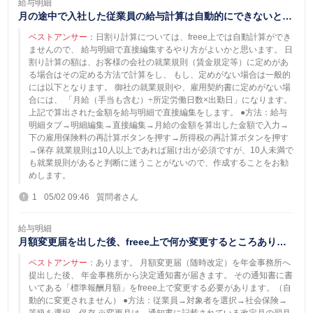
給与明細
月の途中で入社した従業員の給与計算は自動的にできないと思
うのですが、 どのようにすれば良いのでし...
ベストアンサー
：日割り計算については、freee上では自動計算ができ
ませんので、 給与明細で直接編集するやり方がよいかと思います。 日
割り計算の額は、お客様の会社の就業規則（賃金規定等）に定めがあ
る場合はその定める方法で計算をし、 もし、定めがない場合は一般的
には以下となります。 御社の就業規則や、雇用契約書に定めがない場
合には、 「月給（手当も含む）÷所定労働日数×出勤日」になります。
上記で算出された金額を給与明細で直接編集をします。 ●方法：給与
明細タブ→明細編集→直接編集→月給の金額を算出した金額で入力→
下の雇用保険料の再計算ボタンを押す→所得税の再計算ボタンを押す
→保存 就業規則は10人以上であれば届け出が必須ですが、10人未満で
も就業規則があると判断に迷うことがないので、作成することをお勧
めします。
1
05/02 09:46
質問者さん
給与明細
月額変更届を出した後、freee上で何か変更するところありま
すか？
ベストアンサー
：あります。 月額変更届（随時改定）を年金事務所へ
提出した後、 年金事務所から決定通知書が届きます。 その通知書に書
いてある「標準報酬月額」をfreee上で変更する必要があります。（自
動的に変更されません） ●方法：従業員→対象者を選択→社会保険→