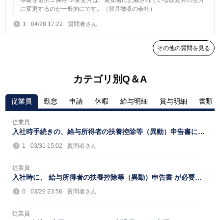
等級を選択→保存 ※変更月は、通知書に記載されている改定月の翌月
に変更するのが一般的にです。（翌月徴収の会社）
1
04/28 17:22
質問者さん
その他の質問を見る
カテゴリ別Q＆A
従業員
勤怠
申請
休暇
給与明細
賞与明細
書類
従業員
入社時手続きの、給与所得者の扶養控除等（異動）申告書につ
いて。 職員へ紙で手渡し、記入をお願い...
1
03/31 15:02
質問者さん
従業員
入社時に、 給与所得者の扶養控除等（異動）申告書 が必要と
されていますが、freee人事労務を使ってい...
0
03/29 23:56
質問者さん
従業員