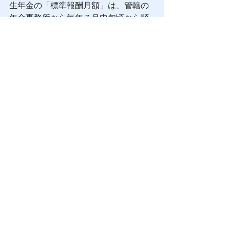
生年金の「標準報酬月額」は、管轄の
年金事務所から毎年７月中旬頃から順
次届く通知書をもとに、正確な数値を
入力しましょう。
入力を間違えると、
正しい給与計算ができなくなってしま
います。
※通知書を紛失した時、お近くの年金
事務所を調べたい時はこちら
役員の場合、労働保険に加入しないた
め、「非加入」に変更しましょう。 
★担当者POINT 
 最後に以下を参考に、７つの項目すべ
ての入力が完了していることを確認し