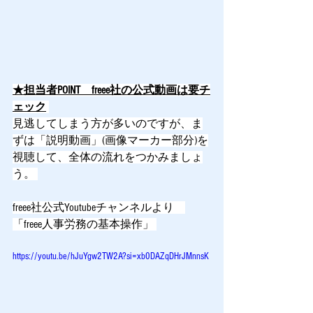
★担当者POINT　freee社の公式動画は要チ
ェック
見逃してしまう方が多いのですが、ま
ずは「説明動画」(画像マーカー部分)を
視聴して、全体の流れをつかみましょ
う。 
freee社公式Youtubeチャンネルより　
「freee人事労務の基本操作」 
https://youtu.be/hJuYgw2TW2A?si=xb0DAZqDHrJMnnsK